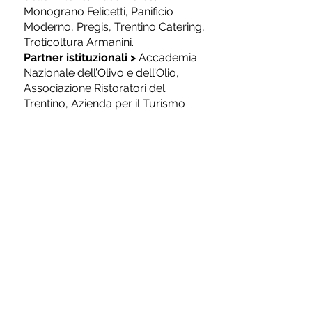
Monograno Felicetti, Panificio
Moderno, Pregis, Trentino Catering,
Troticoltura Armanini.
Partner istituzionali
>
Accademia
Nazionale dell’Olivo e dell’Olio,
Associazione Ristoratori del
Trentino, Azienda per il Turismo
Rovereto Vallagarina, Comune di
Riva del Garda, Comunità Alto
Garda e Ledro, Consorzio per il
Turismo Valle di Ledro, De.Co. Alto
Garda e Ledro, Slow Food, Vacanze
con Gusto.